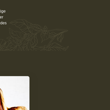
tige
er
ndes