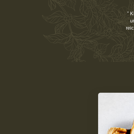
" K
u
rei